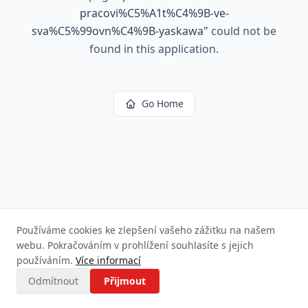
pracovi%C5%A1t%C4%9B-ve-
sva%C5%99ovn%C4%9B-yaskawa
"
could not be
found in this application.
Go Home
Používáme cookies ke zlepšení vašeho zážitku na našem
webu. Pokračováním v prohlížení souhlasíte s jejich
používáním.
Více informací
Odmítnout
Přijmout