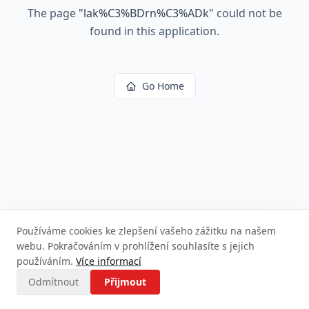
The page
"
lak%C3%BDrn%C3%ADk
"
could not be
found in this application.
Go Home
Používáme cookies ke zlepšení vašeho zážitku na našem
webu. Pokračováním v prohlížení souhlasíte s jejich
používáním.
Více informací
Odmítnout
Přijmout